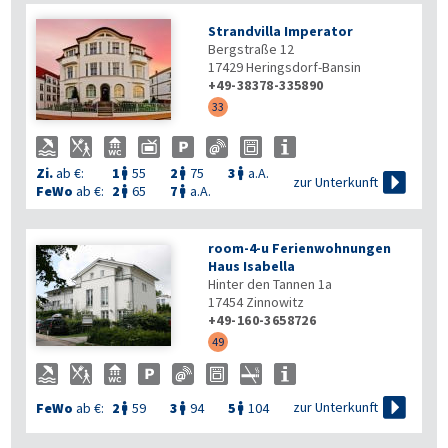
Strandvilla Imperator
Bergstraße 12
17429
Heringsdorf-Bansin
+49-38378-335890
33
Zi.
ab €:
1
55
2
75
3
a.A.




zur Unterkunft
FeWo
ab €:
2
65
7
a.A.


room-4-u Ferienwohnungen
Haus Isabella
Hinter den Tannen 1a
17454
Zinnowitz
+49-160-3658726
49

zur Unterkunft
FeWo
ab €:
2
59
3
94
5
104


