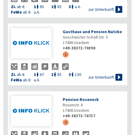
Zi.
ab €:
1
65
2
85
3
a.A.




zur Unterkunft
FeWo
ab €:
a.A.
Gasthaus und Pension Natzke
Geschwister-Scholl-Str. 5
17406
Usedom
+49-38372-70398
1
Zi.
ab €:
1
67
2
85
3
130




zur Unterkunft
FeWo
ab €:
a.A.
Pension Roseneck
Rosenstr. 8
17406
Usedom
+49-38372-76737
3