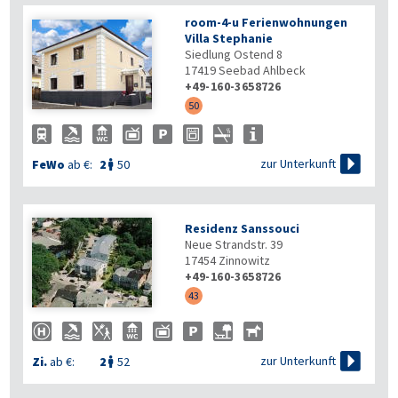
room-4-u Ferienwohnungen
Villa Stephanie
Siedlung Ostend 8
17419
Seebad Ahlbeck
+49-160-3658726
50

zur Unterkunft
FeWo
ab €:
2
50

Residenz Sanssouci
Neue Strandstr. 39
17454
Zinnowitz
+49-160-3658726
43

zur Unterkunft
Zi.
ab €:
2
52
