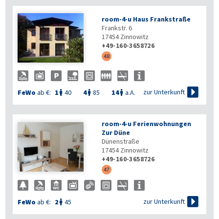
room-4-u Haus Frankstraße
Frankstr. 6
17454
Zinnowitz
+49-160-3658726
48

zur Unterkunft
FeWo
ab €:
1
40
4
85
14
a.A.



room-4-u Ferienwohnungen
Zur Düne
Dünenstraße
17454
Zinnowitz
+49-160-3658726
47

zur Unterkunft
FeWo
ab €:
2
45
