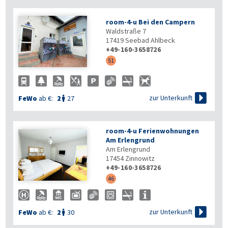
room-4-u Bei den Campern
Waldstraße 7
17419
Seebad Ahlbeck
+49-160-3658726
51

zur Unterkunft
FeWo
ab €:
2
27

room-4-u Ferienwohnungen
Am Erlengrund
Am Erlengrund
17454
Zinnowitz
+49-160-3658726
46

zur Unterkunft
FeWo
ab €:
2
30
