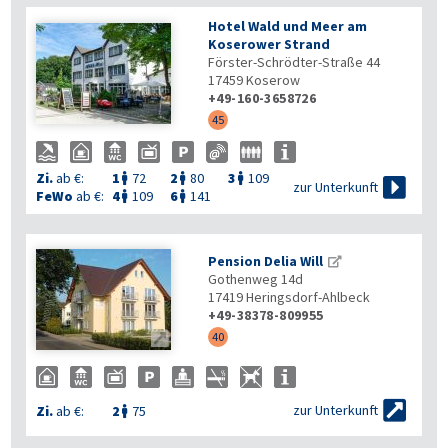
Hotel Wald und Meer am
Koserower Strand
Förster-Schrödter-Straße 44
17459
Koserow
+49-160-3658726
45
Zi.
ab €:
1
72
2
80
3
109




zur Unterkunft
FeWo
ab €:
4
109
6
141


Pension Delia Will
Gothenweg 14d
17419
Heringsdorf-Ahlbeck
+49-38378-809955

40

zur Unterkunft
Zi.
ab €:
2
75
