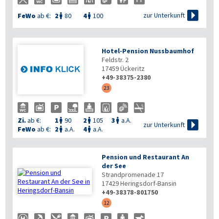

zur Unterkunft
FeWo
ab €:
2
80
4
100


Hotel-Pension Nussbaumhof
Feldstr. 2
17459
Ückeritz
+49-38375-2380
23
Zi.
ab €:
1
90
2
105
3
a.A.




zur Unterkunft
FeWo
ab €:
2
a.A.
4
a.A.


Pension und Restaurant An
der See
Strandpromenade 17
17429
Heringsdorf-Bansin
+49-38378-801750
12