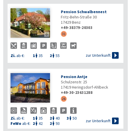
Pension Schwalbennest
Fritz-Behn-Straße 30
17429
Benz
+49-38379-20303

31

zur Unterkunft
Zi.
ab €:
1
35
2
55


Pension Antje
Schulzenstr. 25
17419
Heringsdorf-Ahlbeck
+49-30-23631288
26
Zi.
ab €:
1
35
2
40
3
50




zur Unterkunft
FeWo
ab €:
2
42
2
93

