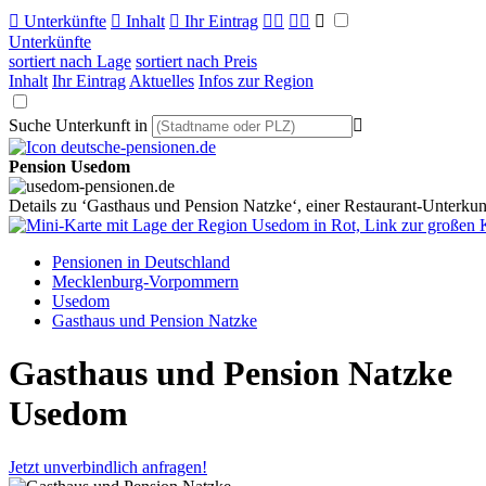

Unterkünfte

Inhalt

Ihr Eintrag



Unterkünfte
sortiert nach Lage
sortiert nach Preis
Inhalt
Ihr Eintrag
Aktuelles
Infos zur Region
Suche Unterkunft in

Pension Usedom
Details zu ‘Gasthaus und Pension Natzke‘, einer Restaurant-Unterku
Pensionen in Deutschland
Mecklenburg-Vorpommern
Usedom
Gasthaus und Pension Natzke
Gasthaus und Pension Natzke
Usedom
Jetzt unverbindlich anfragen!