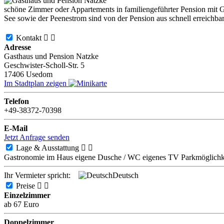
schöne Zimmer oder Appartements in familiengeführter Pension mit G
See sowie der Peenestrom sind von der Pension aus schnell erreichba
Kontakt


Adresse
Gasthaus und Pension Natzke
Geschwister-Scholl-Str. 5
17406
Usedom
Im Stadtplan zeigen
Telefon
+49-38372-70398
E-Mail
Jetzt Anfrage senden
Lage & Ausstattung


Gastronomie im Haus
eigene Dusche / WC
eigenes TV
Parkmöglichk
Ihr Vermieter spricht:
Deutsch
Preise


Einzelzimmer
ab 67 Euro
Doppelzimmer