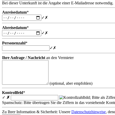
Bei dieser Unterkunft ist die Angabe einer E-Mailadresse notwendig.
Anreisedatum
*
✓
✗
Abreisedatum
*
✓
✗
Personenzahl
*
✓
✗
Ihre Anfrage / Nachricht
an den Vermieter
(optional, aber empfohlen)
Kontrollfeld
*
✓
✗
Spamschutz: Bitte übertragen Sie die Ziffern in das vorstehende Kontr
Zu Ihrer Information & Sicherheit: Unsere
Datenschutzhinweise
, den