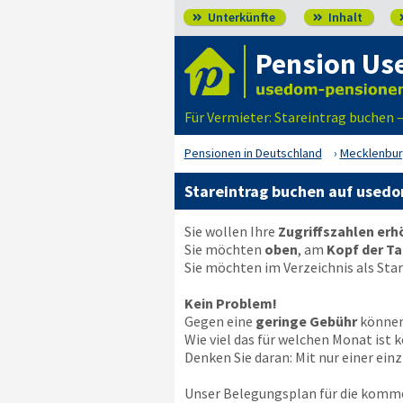
Unterkünfte
Inhalt


Pension U
Für Vermieter: Stareintrag buchen
Pensionen in Deutschland
Mecklenbu
Stareintrag buchen auf used
Sie wollen Ihre
Zugriffszahlen er
Sie möchten
oben
, am
Kopf der Ta
Sie möchten im Verzeichnis als Sta
Kein Problem!
Gegen eine
geringe Gebühr
können 
Wie viel das für welchen Monat is
Denken Sie daran: Mit nur einer ei
Unser Belegungsplan für die komm