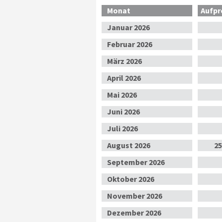
Monat
Aufpr
Jan
uar
2026
Feb
ruar
2026
Mär
z
2026
Apr
il
2026
Mai
2026
Jun
i
2026
Jul
i
2026
Aug
ust
2026
25
Sep
tember
2026
Okt
ober
2026
Nov
ember
2026
Dez
ember
2026