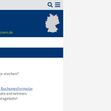

ionen.de
ge stechen?
m Buchungsformular
nate entnehmen.
atsgebühr!