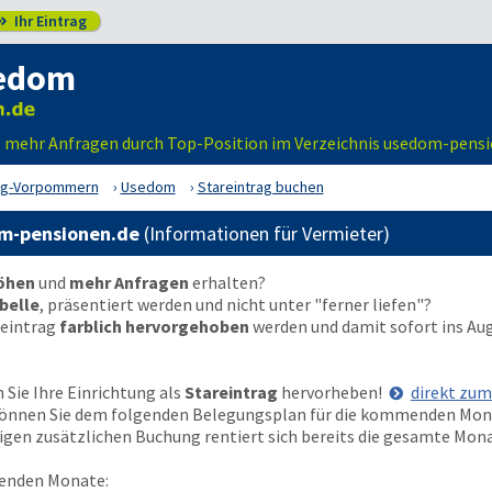
Ihr Eintrag

sedom
 – mehr Anfragen durch Top-Position im Verzeichnis usedom-pens
rg-Vorpommern
Usedom
Stareintrag buchen
om-pensionen.de
(Informationen für Vermieter)
höhen
und
mehr Anfragen
erhalten?
belle
, präsentiert werden und nicht unter "ferner liefen"?
reintrag
farblich hervorgehoben
werden und damit sofort ins Au
Sie Ihre Einrichtung als
Stareintrag
hervorheben!
direkt zu
t können Sie dem folgenden Belegungsplan für die kommenden Mo
nzigen zusätzlichen Buchung rentiert sich bereits die gesamte Mon
enden Monate: