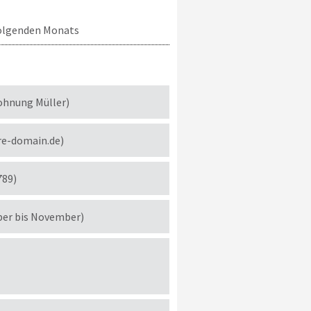
 folgenden Monats
ohnung Müller)
re-domain.de)
789)
ber bis November)